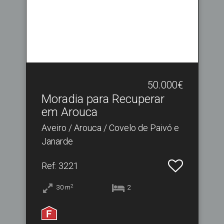
50.000€
Moradia para Recuperar
em Arouca
Aveiro / Arouca / Covelo de Paivó e
Janarde
Ref
: 3221
2
30
m
2