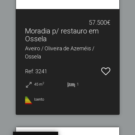
57.500€
Moradia p/ restauro em
Ossela
Aveiro / Oliveira de Azeméis /
Ossela
Ref
: 3241
2
45
m
1
Isento