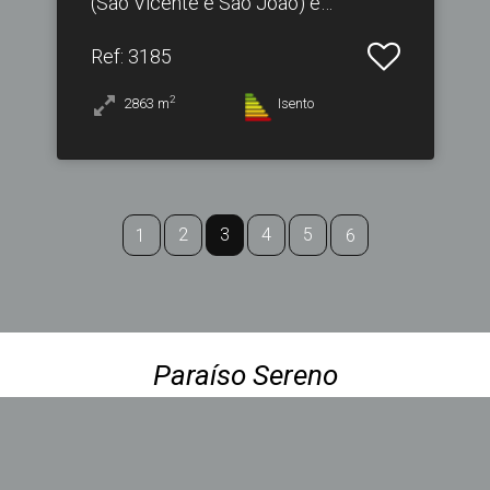
(São Vicente e São João) e
Alferrarede
Ref
: 3185
2
2863
m
Isento
2
3
4
5
1
6
Paraíso Sereno
Paraíso Sereno - Soc. Mediação Imobiliária, Unip.
AMI: 8047
Rua Dr. Alfredo Valente da
Rua de Santa Catarina
Silva Terra n.º 43
n.º1175