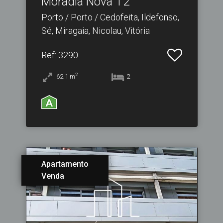
Moradia Nova T2
Porto / Porto / Cedofeita, Ildefonso,
Sé, Miragaia, Nicolau, Vitória
Ref
: 3290
2
62.1
m
2
Apartamento
Venda