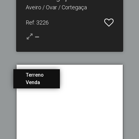
Aveiro / Ovar / Cortegaça
Ref
: 3226
Terreno
Venda