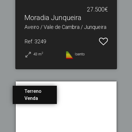
27.500€
Moradia Junqueira
Aveiro / Vale de Cambra / Junqueira
Ref
: 3249
2
43
m
Isento
Terreno
Venda