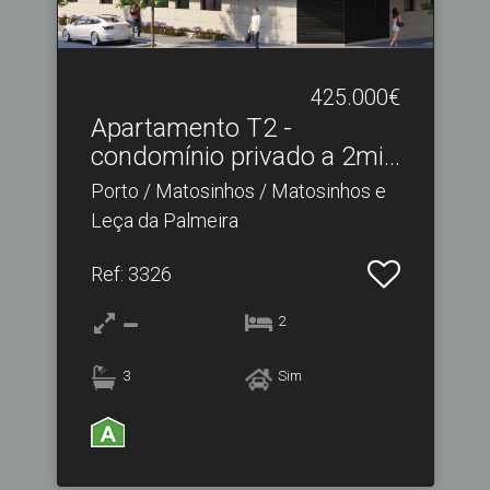
425.000€
Apartamento T2 -
condomínio privado a 2min
pr.​..
Porto / Matosinhos / Matosinhos e
Leça da Palmeira
Ref
: 3326
2
3
Sim