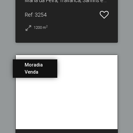
Maria da Feira, Travanca, Sanfins e
Espargo
Ref
: 3254
2
1200
m
Moradia
Venda