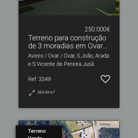
250.000€
Terreno para construção
de 3 moradias em Ovar.​..
Aveiro / Ovar / Ovar, S.João, Arada
e S.Vicente de Pereira Jusã
Ref
: 3349
2
569.49
m
Terreno