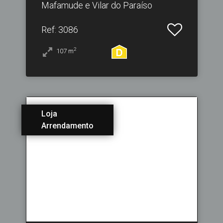
Mafamude e Vilar do Paraíso
Ref
: 3086
2
107
m
Loja
Arrendamento